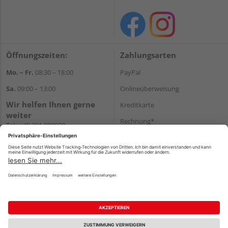
Öffnungszeiten:
Zahlungsarten
Mo. – Fr.
08:30 – 18:00
PayPal
Sa.
09:00 – 13:00
Onlineüberweisung
Wir helfen Ihnen gerne
Kreditkarte
weiter
Rechnung*
Tel.:
+49 201 898020
E-Mail:
shop@vonderstein.de
*Bonität vorausgesetzt
Versand
Versandkosten
Impressum
AGB
Widerruf
Datenschutz
Reservierungsbedingungen
Vertrag widerrufen