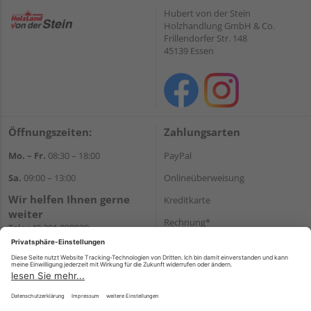
Hubert von der Stein
Holzhandlung GmbH & Co.
Frillendorfer Str. 148
45139 Essen
Öffnungszeiten:
Zahlungsarten
Mo. – Fr.
08:30 – 18:00
PayPal
Sa.
09:00 – 13:00
Onlineüberweisung
Wir helfen Ihnen gerne
Kreditkarte
weiter
Rechnung*
Tel.:
+49 201 898020
E-Mail:
shop@vonderstein.de
*Bonität vorausgesetzt
Versand
Versandkosten