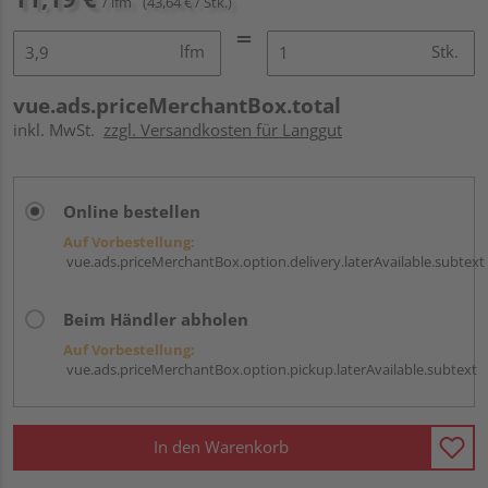
/ lfm
(43,64 € / Stk.)
lfm
Stk.
vue.ads.priceMerchantBox.total
inkl. MwSt.
zzgl. Versandkosten für Langgut
Online bestellen
Auf Vorbestellung:
vue.ads.priceMerchantBox.option.delivery.laterAvailable.subtext
Beim Händler abholen
Auf Vorbestellung:
vue.ads.priceMerchantBox.option.pickup.laterAvailable.subtext
In den Warenkorb