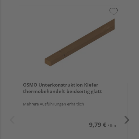
OS
sc
30 
OSMO Unterkonstruktion Kiefer
thermobehandelt beidseitig glatt
Mehrere Ausführungen erhältlich
9,79 €
/ lfm
Pas