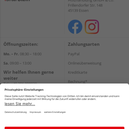
Frillendorfer Str. 148
45139 Essen
Öffnungszeiten:
Zahlungsarten
Mo. – Fr.
08:30 – 18:00
PayPal
Sa.
09:00 – 13:00
Onlineüberweisung
Wir helfen Ihnen gerne
Kreditkarte
weiter
Rechnung*
Tel.:
+49 201 898020
E-Mail:
shop@vonderstein.de
*Bonität vorausgesetzt
Versand
Versandkosten
Impressum
AGB
Widerruf
Datenschutz