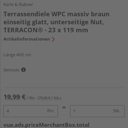
Karle & Rubner
Terrassendiele WPC massiv braun
einseitig glatt, unterseitige Nut,
TERRACON® - 23 x 119 mm
Artikelinformationen
Länge 400 cm
Services
19,99 €
/ lfm
(79,96 € / Stk.)
lfm
Stk.
vue.ads.priceMerchantBox.total