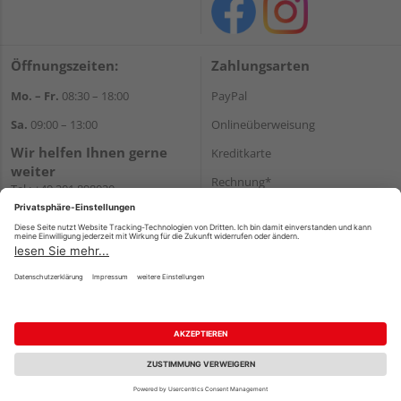
Öffnungszeiten:
Zahlungsarten
Mo. – Fr.
08:30 – 18:00
PayPal
Sa.
09:00 – 13:00
Onlineüberweisung
Wir helfen Ihnen gerne
Kreditkarte
weiter
Rechnung*
Tel.:
+49 201 898020
E-Mail:
shop@vonderstein.de
*Bonität vorausgesetzt
Versand
Versandkosten
Impressum
AGB
Widerruf
Datenschutz
Reservierungsbedingungen
Vertrag widerrufen
©
HolzLand GmbH