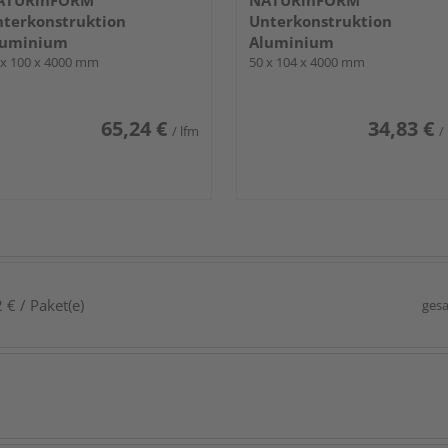
ATURinFORM
NATURinFORM
terkonstruktion
Unterkonstruktion
luminium
Aluminium
 x 100 x 4000 mm
50 x 104 x 4000 mm
65,24 €
34,83 €
/ lfm
/
 € / Paket(e)
gesa