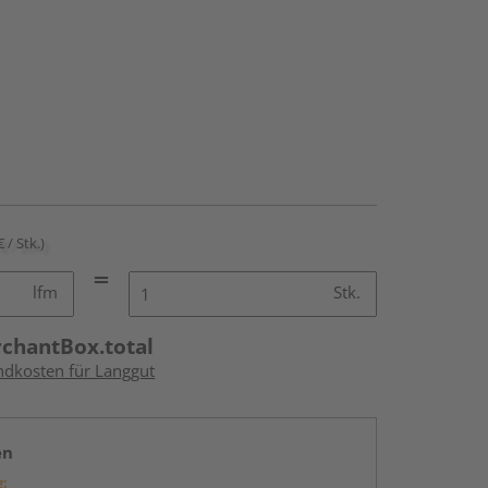
€ / Stk.)
lfm
Stk.
rchantBox.total
andkosten für Langgut
en
g: