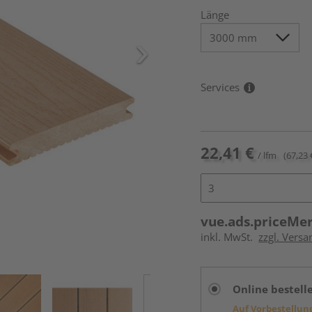
Länge
Services
22,41 €
/ lfm
(67,23 
vue.ads.priceMe
inkl. MwSt.
zzgl. Vers
Online bestell
Auf Vorbestellun