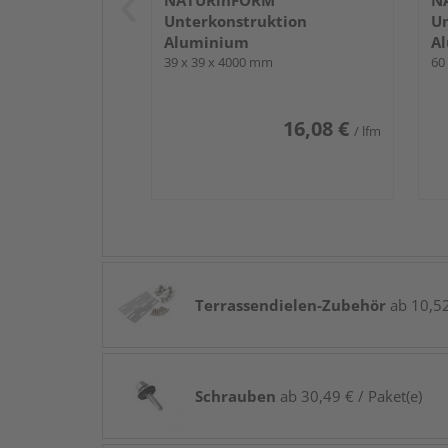
NATURinFORM
N
Unterkonstruktion
Un
Aluminium
A
39 x 39 x 4000 mm
60
16,08 €
/ lfm
Terrassendielen-Zubehör
ab 10,52
Schrauben
ab 30,49 € / Paket(e)