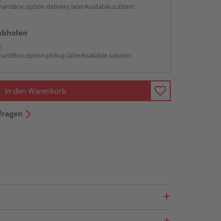
antBox.option.delivery.laterAvailable.subtext
abholen
g:
antBox.option.pickup.laterAvailable.subtext
In den Warenkorb
fragen