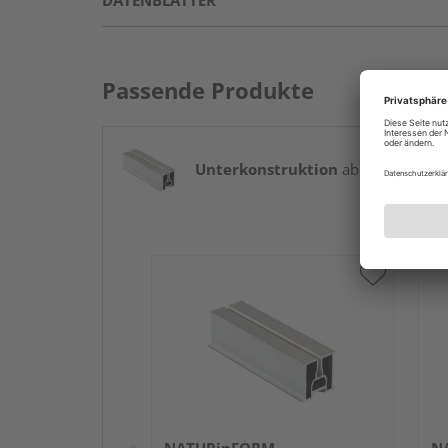
DATENBLÄTTER
Passende Produkte
Unterkonstruktion
ab 16,08 € / lf