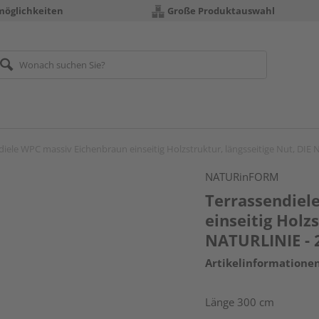
möglichkeiten
Große Produktauswahl
diele WPC massiv Eichenbraun einseitig Holzstruktur, längsseitige Nut, DIE
NATURinFORM
Terrassendiel
einseitig Holzs
NATURLINIE - 
Artikelinformatione
Länge 300 cm