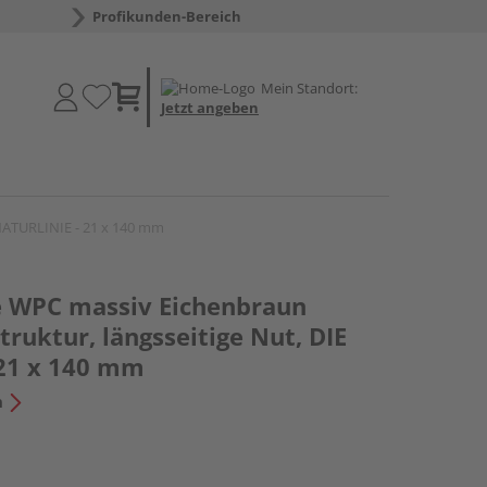
Profikunden-Bereich
Mein Standort:
Jetzt angeben
 NATURLINIE - 21 x 140 mm
e WPC massiv Eichenbraun
truktur, längsseitige Nut, DIE
21 x 140 mm
n