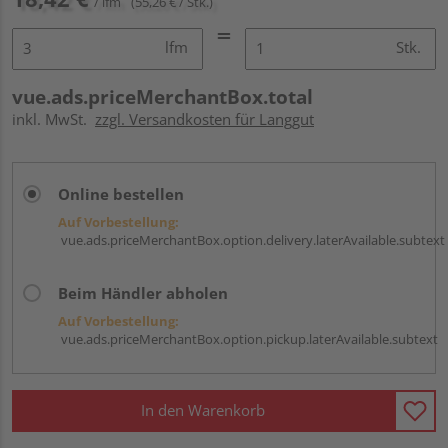
/ lfm
(55,26 € / Stk.)
lfm
Stk.
vue.ads.priceMerchantBox.total
inkl. MwSt.
zzgl. Versandkosten für Langgut
Online bestellen
Auf Vorbestellung:
vue.ads.priceMerchantBox.option.delivery.laterAvailable.subtext
Beim Händler abholen
Auf Vorbestellung:
vue.ads.priceMerchantBox.option.pickup.laterAvailable.subtext
In den Warenkorb