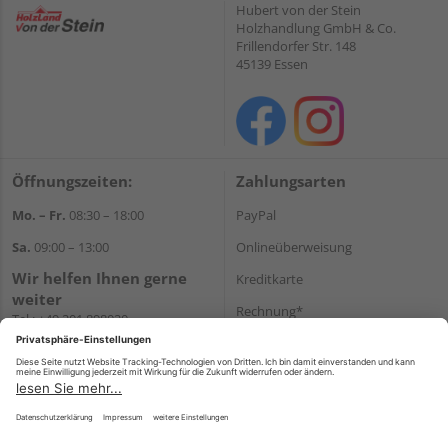
Hubert von der Stein
Holzhandlung GmbH & Co.
Frillendorfer Str. 148
45139 Essen
Öffnungszeiten:
Zahlungsarten
Mo. – Fr.
08:30 – 18:00
PayPal
Sa.
09:00 – 13:00
Onlineüberweisung
Wir helfen Ihnen gerne
Kreditkarte
weiter
Rechnung*
Tel.:
+49 201 898020
E-Mail:
shop@vonderstein.de
*Bonität vorausgesetzt
Versand
Versandkosten