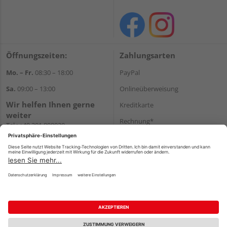
Öffnungszeiten:
Zahlungsarten
Mo. – Fr.
08:30 – 18:00
PayPal
Sa.
09:00 – 13:00
Onlineüberweisung
Wir helfen Ihnen gerne
Kreditkarte
weiter
Rechnung*
Tel.:
+49 201 898020
E-Mail:
shop@vonderstein.de
*Bonität vorausgesetzt
Versand
Versandkosten
Impressum
AGB
Widerruf
Datenschutz
Reservierungsbedingungen
Vertrag widerrufen