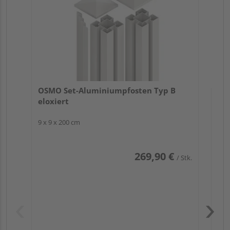
9 x 
OSMO Set-Aluminiumpfosten Typ B
eloxiert
9 x 9 x 200 cm
269,90 €
/ Stk.
Pas