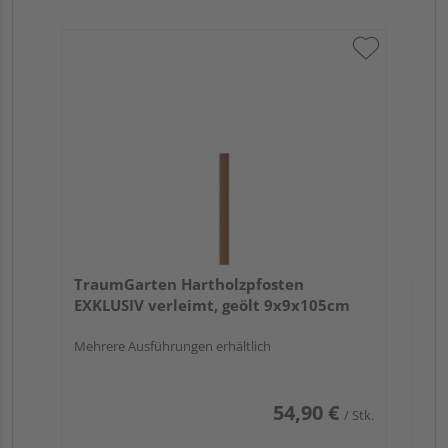
Tr
au
TraumGarten Hartholzpfosten
EXKLUSIV verleimt, geölt 9x9x105cm
Mehrere Ausführungen erhältlich
54,90 €
/ Stk.