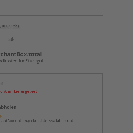
,00 € / Stk.)
Stk.
rchantBox.total
ndkosten für Stückgut
en
icht im Liefergebiet
abholen
g:
antBox.option.pickup.laterAvailable.subtext