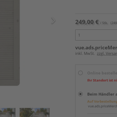
249,00 €
/ Stk.
(249
vue.ads.priceMe
inkl. MwSt.
zzgl. Versa
Online bestell
Ihr Standort ist n
Beim Händler 
Auf Vorbestellun
vue.ads.priceMerch