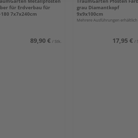
aumGarten Metallpfosten
TraumGarten Pfosten Far
lber für Erdverbau für
grau Diamantkopf
~180 7x7x240cm
9x9x100cm
Mehrere Ausführungen erhältlich
89,90 €
17,95 €
/ Stk.
/ 