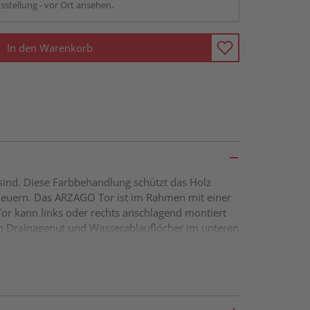
sstellung - vor Ort ansehen.
In den Warenkorb
sind. Diese Farbbehandlung schützt das Holz
rneuern. Das ARZAGO Tor ist im Rahmen mit einer
Tor kann links oder rechts anschlagend montiert
ken Drainagenut und Wasserablauflöcher im unteren
onalverstrebung für Extra-Stabilität