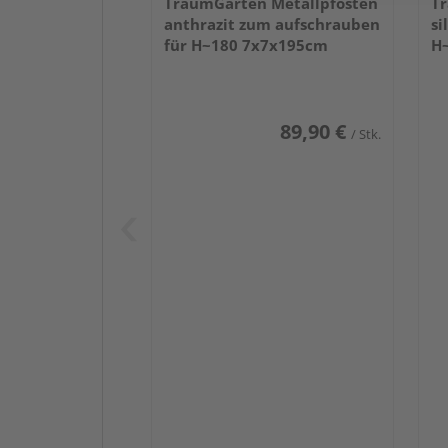
TraumGarten Metallpfosten
Tr
anthrazit zum aufschrauben
si
für H~180 7x7x195cm
H
89,90 €
/ Stk.