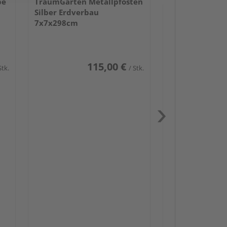
be
TraumGarten Metallpfosten
Silber Erdverbau
7x7x298cm
115,00 €
Stk.
/ Stk.
Passendes Zube
Schwerlast
Zaun-Zube
Zaunbesch
Beschläge