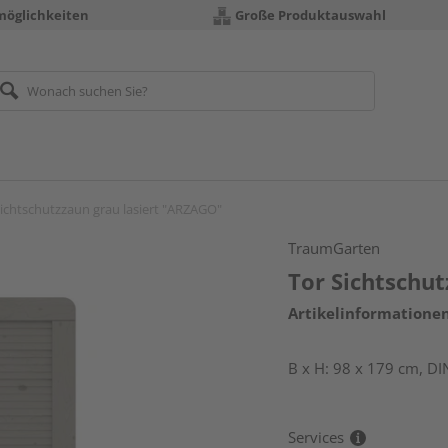
möglichkeiten
Große Produktauswahl
Sichtschutzzaun grau lasiert "ARZAGO"
TraumGarten
Tor Sichtschu
Artikelinformatione
B x H: 98 x 179 cm, DI
Services