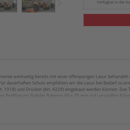
Verfügbar in der Au
ente werkseitig bereits mit einer offenporigen Lasur behandelt 
Für dauerhaften Schutz empfehlen wir die Lasur bei Bedarf zu e
rt. 1018) und Drücker (Art. 4229) eingebaut werden können. Das 
aler Profilierung Stabiler Rahmen 40 x 70 mm mit verzapften Ec
-Hobelung Alle Verbindungen aus Edelstahl Tor rückseitig mit Diag