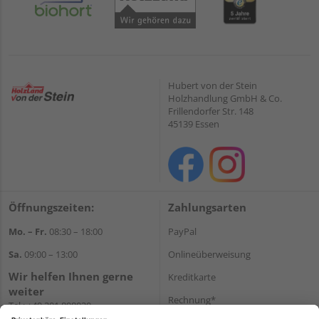
Hubert von der Stein
Holzhandlung GmbH & Co.
Frillendorfer Str. 148
45139 Essen
Öffnungszeiten:
Zahlungsarten
Mo. – Fr.
08:30 – 18:00
PayPal
Sa.
09:00 – 13:00
Onlineüberweisung
Wir helfen Ihnen gerne
Kreditkarte
weiter
Rechnung*
Tel.:
+49 201 898020
E-Mail:
shop@vonderstein.de