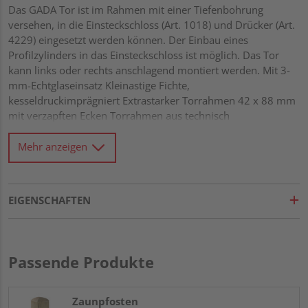
Das GADA Tor ist im Rahmen mit einer Tiefenbohrung
versehen, in die Einsteckschloss (Art. 1018) und Drücker (Art.
4229) eingesetzt werden können. Der Einbau eines
Profilzylinders in das Einsteckschloss ist möglich. Das Tor
kann links oder rechts anschlagend montiert werden. Mit 3-
mm-Echtglaseinsatz Kleinastige Fichte,
kesseldruckimprägniert Extrastarker Torrahmen 42 x 88 mm
mit verzapften Ecken Torrahmen aus technisch
vorgetrocknetem Massivholz Wasserablauflöcher und
Drainagenut im unteren Rahmen Rundkanten-Profile 18 x
Mehr anzeigen
121 mm mit extratiefer Trocknungsnut von 15 mm Alle
Verbindungen aus Edelstahl
EIGENSCHAFTEN
Passende Produkte
Zaunpfosten