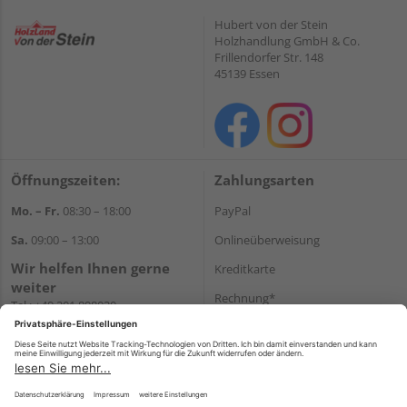
Hubert von der Stein
Holzhandlung GmbH & Co.
Frillendorfer Str. 148
45139 Essen
Öffnungszeiten:
Zahlungsarten
Mo. – Fr.
08:30 – 18:00
PayPal
Sa.
09:00 – 13:00
Onlineüberweisung
Wir helfen Ihnen gerne
Kreditkarte
weiter
Rechnung*
Tel.:
+49 201 898020
E-Mail:
shop@vonderstein.de
*Bonität vorausgesetzt
Versand
Versandkosten