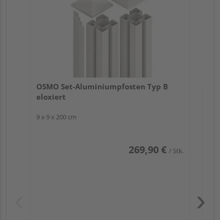
9 x 
OSMO Set-Aluminiumpfosten Typ B
eloxiert
9 x 9 x 200 cm
269,90 €
/ Stk.
Pas