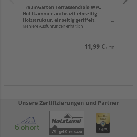
TraumGarten Terrassendiele WPC
Hohlkammer anthrazit einseitig
Holzstruktur, einseitig geriffelt,
längsseitige Nut, DREAMDECK WPC PLUS
Mehrere Ausführungen erhältlich
- 23 x 146 mm
11,99 €
/ lfm
Unsere Zertifizierungen und Partner