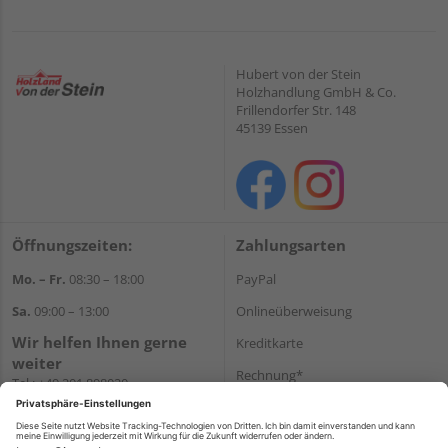
Hubert von der Stein
Holzhandlung GmbH & Co.
Frillendorfer Str. 148
45139 Essen
Öffnungszeiten:
Zahlungsarten
Mo. – Fr.
08:30 – 18:00
PayPal
Sa.
09:00 – 13:00
Onlineüberweisung
Wir helfen Ihnen gerne
Kreditkarte
weiter
Rechnung*
Tel.:
+49 201 898020
E-Mail:
shop@vonderstein.de
*Bonität vorausgesetzt
Versand