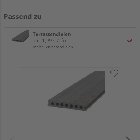
Passend zu
Terrassendielen
ab 11,99 € / lfm
mehr Terrassendielen
Tr
Ho
Hol
lä
Meh
- 