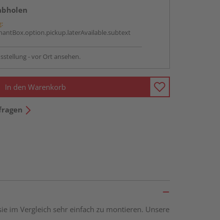
abholen
g:
antBox.option.pickup.laterAvailable.subtext
sstellung - vor Ort ansehen.
In den Warenkorb
fragen
sie im Vergleich sehr einfach zu montieren. Unsere