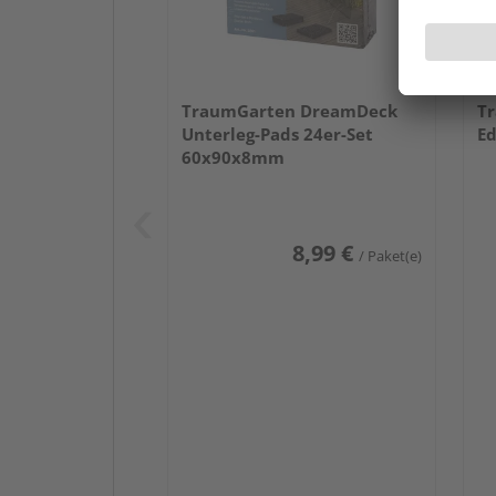
TraumGarten DreamDeck
T
Unterleg-Pads 24er-Set
Ed
60x90x8mm
8,99 €
/ Paket(e)