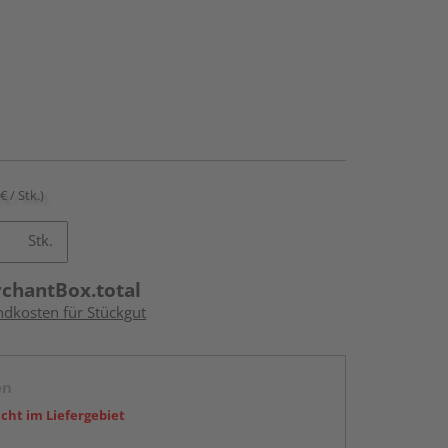
€ / Stk.)
Stk.
rchantBox.total
ndkosten für Stückgut
en
icht im Liefergebiet