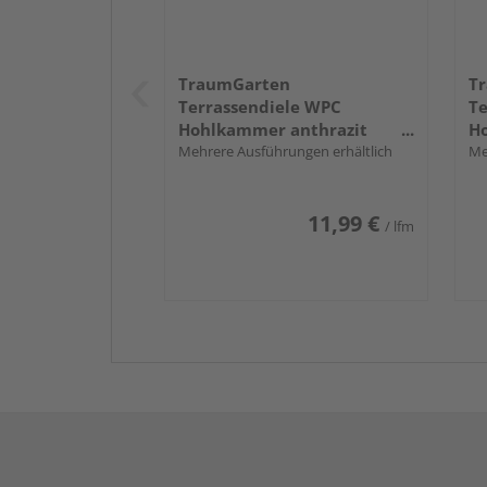
TraumGarten
T
Terrassendiele WPC
Te
Hohlkammer anthrazit
H
einseitig Holzstruktur,
Mehrere Ausführungen erhältlich
ei
Me
einseitig geriffelt,
ei
längsseitige Nut,
lä
11,99 €
DREAMDECK WPC PLUS - 23 x
DR
/ lfm
146 mm
1