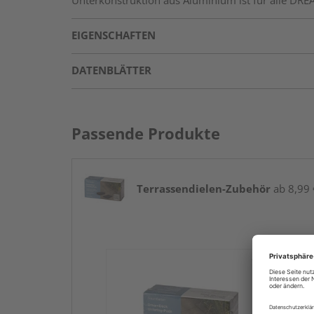
Unterkonstruktion aus Aluminium ist für alle 
EIGENSCHAFTEN
DATENBLÄTTER
Passende Produkte
Terrassendielen-Zubehör
ab 8,99 €