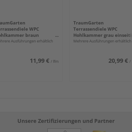
raumGarten
TraumGarten
rrassendiele WPC
Terrassendiele WPC
ohlkammer braun
Hohlkammer grau einseiti
nseitig Holzstruktur,
hrere Ausführungen erhältlich
Holzstruktur, einseitig
Mehrere Ausführungen erhältlich
nseitig geriffelt,
geriffelt, längsseitige Nut,
ngsseitige Nut,
DREAMDECK WPC PLUS XL 
11,99 €
20,99 €
EAMDECK WPC PLUS - 23 x
23 x 240 mm
/ lfm
/
46 mm
Unsere Zertifizierungen und Partner