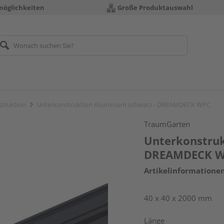
möglichkeiten
Große Produktauswahl
truktion
Unterkonstruktion Aluminium schwarz - DREAMDECK WPC
TraumGarten
Unterkonstruk
DREAMDECK 
Artikelinformatione
40 x 40 x 2000 mm
Länge