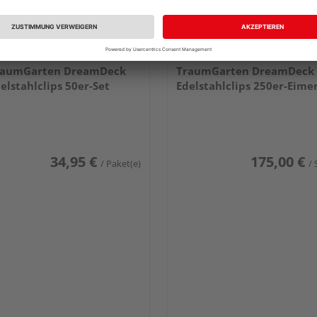
raumGarten DreamDeck
TraumGarten DreamDeck
elstahlclips 50er-Set
Edelstahlclips 250er-Eime
34,95 €
175,00 €
/ Paket(e)
/ 