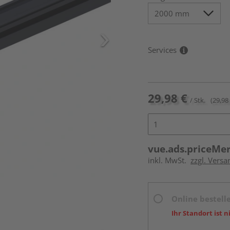
Services
29,98 €
/ Stk.
(29,98 
vue.ads.priceMe
inkl. MwSt.
zzgl. Versa
Online bestell
Ihr Standort ist n