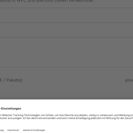
DREAMDECK WPC und Bambus Dielen verwendbar.
 / Paket(e)
gesa