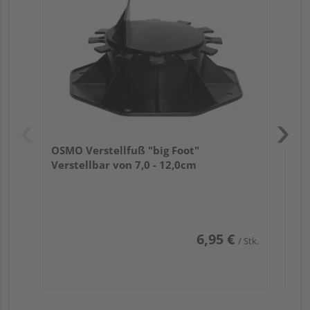
Ver
OSMO Verstellfuß "big Foot"
Verstellbar von 7,0 - 12,0cm
6,95 €
/ Stk.