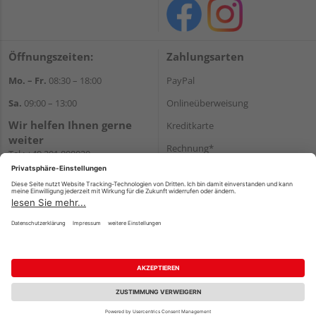
Öffnungszeiten:
Zahlungsarten
Mo. – Fr.
08:30 – 18:00
PayPal
Sa.
09:00 – 13:00
Onlineüberweisung
Wir helfen Ihnen gerne
Kreditkarte
weiter
Rechnung*
Tel.:
+49 201 898020
E-Mail:
shop@vonderstein.de
*Bonität vorausgesetzt
Versand
Versandkosten
Impressum
AGB
Widerruf
Datenschutz
Reservierungsbedingungen
Vertrag widerrufen
©
HolzLand GmbH