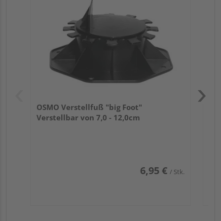
Ver
OSMO Verstellfuß "big Foot"
Verstellbar von 7,0 - 12,0cm
6,95 €
/ Stk.