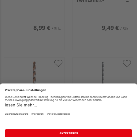
TwinLand®-
Nutendesign, ø 6mm
8,99 €
9,49 €
/ Stk.
/ Stk.
KWB EASY-CUT
KWB Balkenbohrer,
Allzweckbohrer, ø
Holzspiralbohrer,
10mm
extra lang, 250mm, ø
8mm