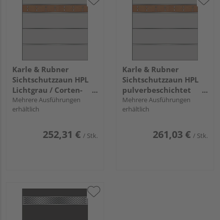
Karle & Rubner
Karle & Rubner
Sichtschutzzaun HPL
Sichtschutzzaun HPL
Lichtgrau / Corten-
pulverbeschichtet
Stahl "elevato®"
Mehrere Ausführungen
Steingrau / Alu Marone
Mehrere Ausführungen
erhältlich
erhältlich
"elevato®"
252,31 €
261,03 €
/ Stk.
/ Stk.