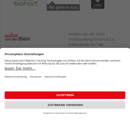
Hubert von der Stein
Holzhandlung GmbH & Co.
Frillendorfer Str. 148
45139 Essen
Öffnungszeiten:
Zahlungsarten
Mo. – Fr.
08:30 – 18:00
PayPal
Sa.
09:00 – 13:00
Onlineüberweisung
Wir helfen Ihnen gerne
Kreditkarte
Fachberatung
weiter
Rechnung*
Tel.:
+49 201 898020
E-Mail:
shop@vonderstein.de