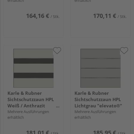
erhältlich
erhältlich
164,16 €
170,11 €
/ Stk.
/ Stk.
Karle & Rubner
Karle & Rubner
Sichtschutzzaun HPL
Sichtschutzzaun HPL
Weiß / Anthrazit
Lichtgrau "elevato®"
"elevato®"
Mehrere Ausführungen
Mehrere Ausführungen
erhältlich
erhältlich
181,01 €
185,95 €
/ Stk.
/ Stk.