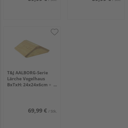
T&J AALBORG-Serie
Lärche Vogelhaus
BxTxH: 24x24x6cm +
24x25x8cm 2-teilig
69,99 €
/ Stk.